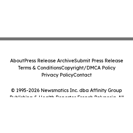
About
Press Release Archive
Submit Press Release
Terms & Conditions
Copyright/DMCA Policy
Privacy Policy
Contact
© 1995-2026 Newsmatics Inc. dba Affinity Group
Publishing & Health Reporter French Polynesia. All
Rights Reserved.
Cookie Settings / Your Privacy Choices