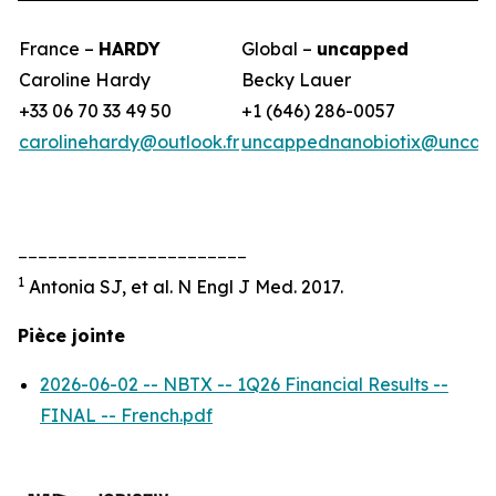
France –
HARDY
Global –
uncapped
Caroline Hardy
Becky Lauer
+33 06 70 33 49 50
+1 (646) 286-0057
carolinehardy@outlook.fr
uncappednanobiotix@uncap
_______________________
1
Antonia SJ, et al. N Engl J Med. 2017.
Pièce jointe
2026-06-02 -- NBTX -- 1Q26 Financial Results --
FINAL -- French.pdf